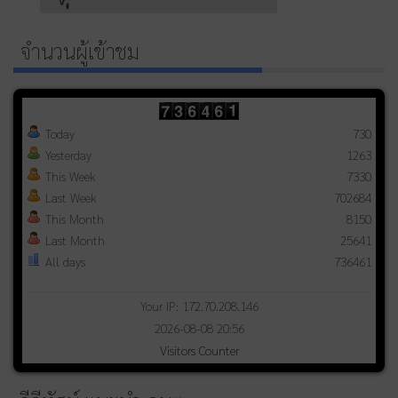
จำนวนผู้เข้าชม
Today
730
Yesterday
1263
This Week
7330
Last Week
702684
This Month
8150
Last Month
25641
All days
736461
Your IP: 172.70.208.146
2026-08-08 20:56
Visitors Counter