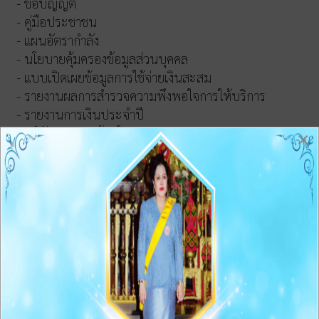
- ข้อบัญญัติ
- คู่มือประชาชน
- แผนอัตรากำลัง
- นโยบายคุ้มครองข้อมูลส่วนบุคคล
- แบบเปิดเผยข้อมูลการใช้จ่ายเงินสะสม
- รายงานผลการสำรวจความพึงพอใจการให้บริการ
- รายงานการเงินประจำปี
- ภูมิปัญญาชาวบ้านในชุมชน
×
ข้อมูลพื้นฐาน
o1 โครงสร้างและอำนาจหน้าที่
O2 ข้อมูลผู้บริหาร
O3 ข้อมูลการติดต่อและช่องทางการสอบถาม
Q&A Webbroad
O4 ข่าวประชาสัมพันธ์
การบริหารงานและงบประมาณ