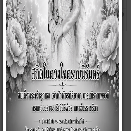
กัญญา
แผนพัฒนาท้องถิ่นองค์การบริหารส่วนตำบลละเวี้ย
เขียน
ฮิต: 1673
(พ.ศ.2566-2570) ทบทวน เพิ่มเติม เปลี่ยนแปลง
โดย สุ
และแก้ไข ครั้งที่ 1/2566
กัญญา