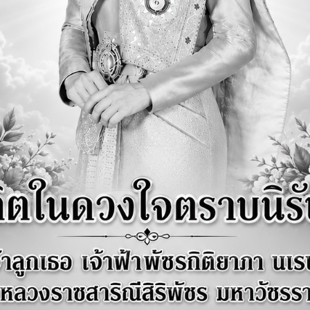
น์ (Vision)
ีวิตดี มีแหล่งน้ำอุดมสมบูรณ์ เพิ่มพูนผลผลิต ยึดมั่นเศรษฐกิจพอเพียง"
 (Mission)
งเสริมการพัฒนาคุณภาพชีวิตของประชาชน
ฒนาระบบสาธารณูปโภค สะดวก แหล่งน้ำอุดมสมบูรณ์
งเสริมการพัฒนาเศรษฐกิจให้เข้มแข็งตามหลักปรัชญาเศรษฐกิจพอเพียง