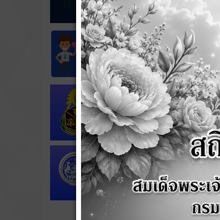
วิสัยทัศ
"คุณภาพช
พันธกิจ
ส่
พั
ส่