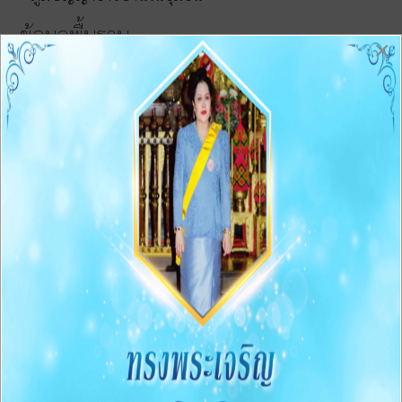
ข้อมูลพื้นฐาน
×
o1 โครงสร้างและอำนาจหน้าที่
O2 ข้อมูลผู้บริหาร
O3 ข้อมูลการติดต่อและช่องทางการสอบถาม
Q&A Webbroad
O4 ข่าวประชาสัมพันธ์
การบริหารงานและงบประมาณ
05 แผนยุทธศาสตร์หรือแผนพัฒนาหน่วยงาน
O6 แผนและความก้าวหน้าในการดำเนินงานและการใช้จ่าย
งบประมาณประจำปี
O7 รายงานผลการดำเนินงานประจำปี
O8 คู่มือหรือแนวทางการปฏิบัติงานของเจ้าหน้าที่
O9 คู่มือหรือแนวทางการขอรับบริการสำหรับผู้รับบริการ