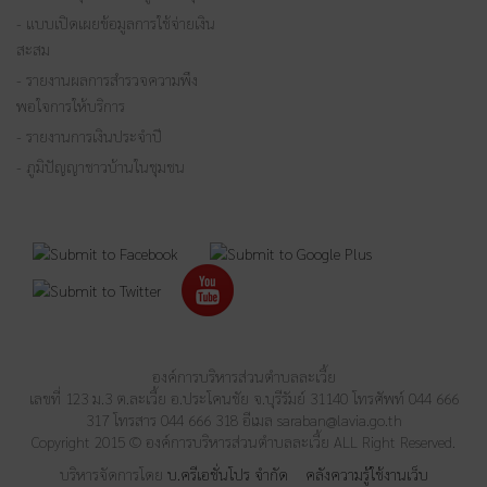
- แบบเปิดเผยข้อมูลการใช้จ่ายเงิน
สะสม
- รายงานผลการสำรวจความพึง
พอใจการให้บริการ
- รายงานการเงินประจำปี
- ภูมิปัญญาชาวบ้านในชุมชน
องค์การบริหารส่วนตำบลละเวี้ย
เลขที่ 123 ม.3 ต.ละเวี้ย อ.ประโคนชัย จ.บุรีรัมย์ 31140 โทรศัพท์ 044 666
317 โทรสาร 044 666 318 อีเมล
saraban@lavia.go.th
Copyright 2015 © องค์การบริหารส่วนตำบลละเวี้ย ALL Right Reserved.
บริหารจัดการโดย
บ.ครีเอชั่นโปร จำกัด
คลังความรู้ใช้งานเว็บ