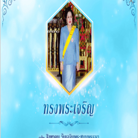
×
Q&A Webbroad
O4 ข่าวประชาสัมพันธ์
การบริหารงานและงบประมาณ
05 แผนยุทธศาสตร์หรือแผนพัฒนาหน่วยงาน
O6 แผนและความก้าวหน้าในการดำเนินงานและการใช้จ่าย
งบประมาณประจำปี
O7 รายงานผลการดำเนินงานประจำปี
O8 คู่มือหรือแนวทางการปฏิบัติงานของเจ้าหน้าที่
O9 คู่มือหรือแนวทางการขอรับบริการสำหรับผู้รับบริการ
หรือผู้มาติดต่อ
O10 ระบบการให้บริการผ่านช่องทางออนไลน์(E-Service)
ข้อมูลสถิติการให้บริการ
การจัดซื้อจัดจ้าง